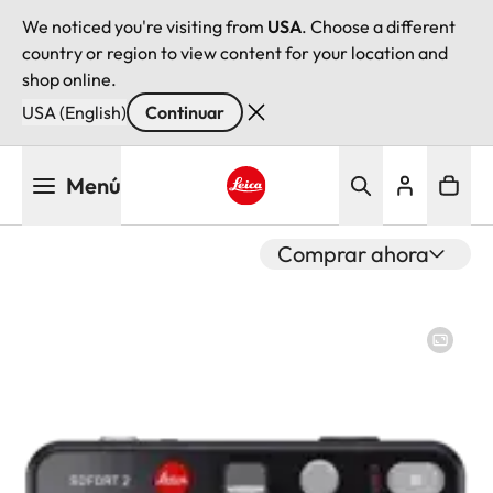
We noticed you're visiting from
USA
. Choose a different
country or region to view content for your location and
shop online.
USA (English)
Continuar
Pasar
Menú
al
contenido
Leica logo - Home
principal
Comprar ahora