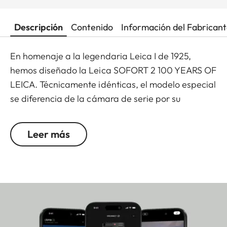
Descripción
Contenido
Información del Fabrican
En homenaje a la legendaria Leica I de 1925,
hemos diseñado la Leica SOFORT 2 100 YEARS OF
LEICA. Técnicamente idénticas, el modelo especial
se diferencia de la cámara de serie por su
disparador y la tapa del objetivo en color níquel,
así como por el exclusivo logotipo "100" en la
Leer más
cubierta superior de la cámara.
La SOFORT 2 destaca por su manejo fácil, sus
funciones creativas y su conexión rápida y sencilla
con la aplicación Leica FOTOS, a través de la cual
también se pueden transferir e imprimir
directamente imágenes de otras cámaras Leica.