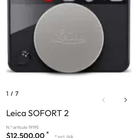
1
/
7
Leica SOFORT 2
N.º artículo 19195
*
$12,500.00
* incl. IVA