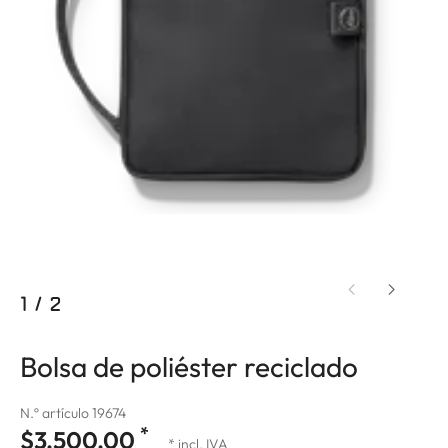
1
/
2
Bolsa de poliéster reciclado
N.º artículo 19674
*
$3,500.00
* incl. IVA