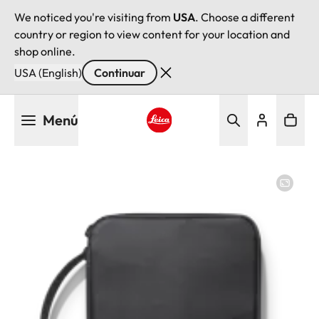
We noticed you're visiting from
USA
. Choose a different
country or region to view content for your location and
shop online.
USA (English)
Continuar
Pasar
Menú
al
contenido
Leica logo - Home
principal