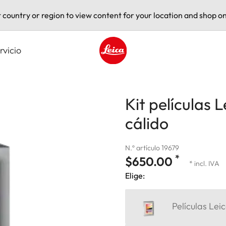
t country or region to view content for your location and shop on
rvicio
Leica logo - Home
Kit películas
cálido
N.º artículo 19679
*
$650.00
* incl. IVA
Elige:
Películas Le