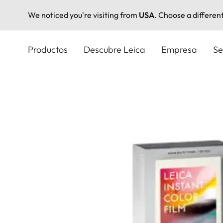
We noticed you're visiting from
USA
. Choose a differen
Pasar
al
Productos
Descubre Leica
Empresa
Se
contenido
principal