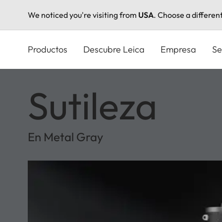
We noticed you're visiting from
USA
. Choose a differen
Pasar
al
Productos
Descubre Leica
Empresa
Se
contenido
principal
Sutileza
En Metal Gray