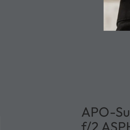
APO-Su
f/2 ASP