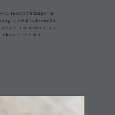
ónica se caracteriza por la
 en gris metalizado resalta
creta. El revestimiento con
icados y fabricación.