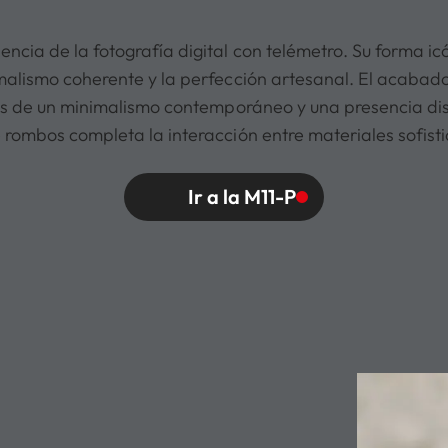
ncia de la fotografía digital con telémetro. Su forma ic
alismo coherente y la perfección artesanal. El acabado
és de un minimalismo contemporáneo y una presencia dis
 rombos completa la interacción entre materiales sofist
Ir a la M11-P