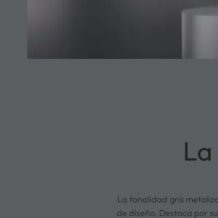
La 
La tonalidad gris metali
de diseño. Destaca por su 