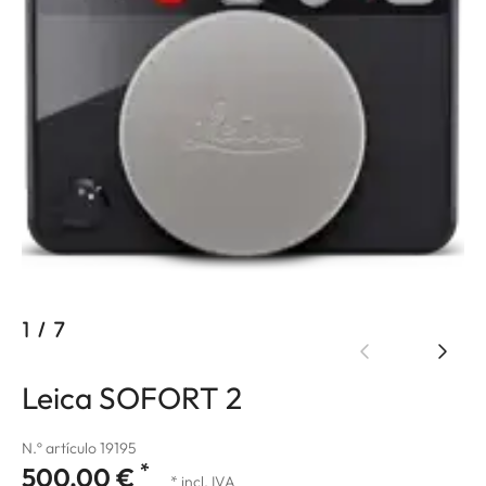
1
/
7
Leica SOFORT 2
N.º artículo 19195
*
500,00 €
* incl. IVA