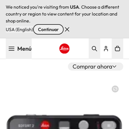
We noticed you're visiting from
USA
. Choose a different
country or region to view content for your location and
shop online.
USA (English)
Continuar
Pasar
Menú
al
contenido
Leica logo - Home
principal
Comprar ahora