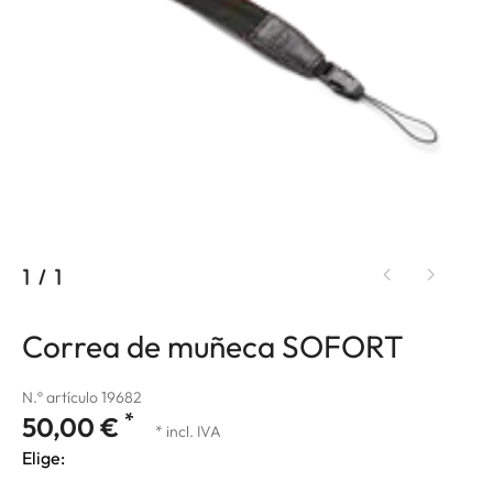
1
/
1
Correa de muñeca SOFORT
N.º artículo 19682
*
50,00 €
* incl. IVA
Elige: