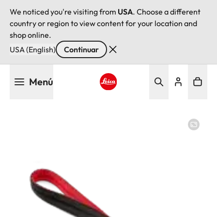
We noticed you're visiting from
USA
. Choose a different
country or region to view content for your location and
shop online.
USA (English)
Continuar
Pasar
Menú
al
contenido
Leica logo - Home
principal