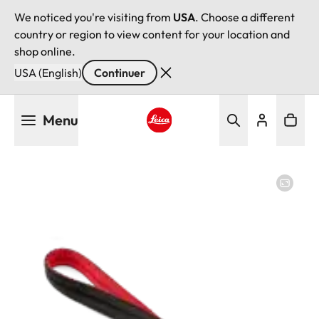
We noticed you're visiting from
USA
. Choose a different
country or region to view content for your location and
shop online.
USA (English)
Continuer
Aller
Menu
au
contenu
Leica logo - Home
principal