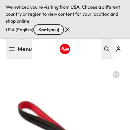
We noticed you're visiting from
USA
. Choose a different
country or region to view content for your location and
shop online.
USA (English)
Kontynuuj
Przejdź
Menu
do
treści
Leica logo - Home