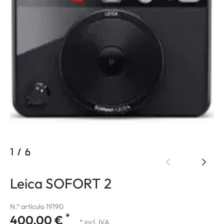
1
/
6
Leica SOFORT 2
N.º artículo 19190
*
400,00 €
* incl. IVA