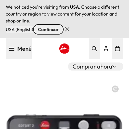
We noticed you're visiting from
USA
. Choose a different
country or region to view content for your location and
shop online.
USA (English)
Continuar
Pasar
Menú
al
contenido
Leica logo - Home
principal
Comprar ahora