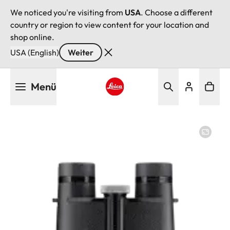
We noticed you're visiting from
USA
. Choose a different
country or region to view content for your location and
shop online.
USA (English)
Weiter
Direkt
Menü
zum
Inhalt
Leica logo - Home