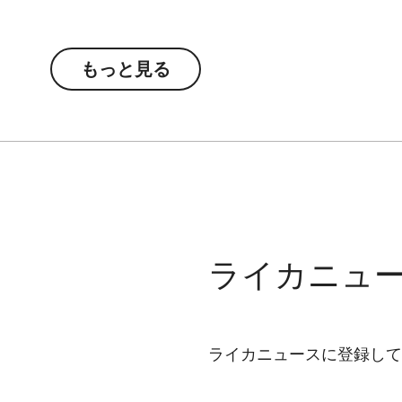
1925年に誕生した「ライカⅠ」へのオマージ
ひとつのディテールに至るまでこの伝説的小型カ
もっと見る
「Leica」ロゴをあえて省き、操作部には暖か
ラシックなクロスローレット加工を施しました
は、高品質で耐久性に優れた人工皮革で覆われ
100台限定の「ライカ トリノビット 10x40 “100
前面に刻印する「100」のロゴ。デザインに洗
存在感を際立たせています。
ライカニュ
ライカニュースに登録して