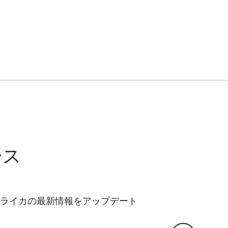
ュとして特別にデザインされた本記念モデルは、ひとつ
メラを彷彿させます。「ライカI」になぞらえ、赤い
みを感じさせるニッケルカラーでのアルマイト処理、ク
。手作業で磨き上げられたアルマイト仕上げのボディ
ています。
 YEARS OF LEICA”」の何よりの特徴となるのが、鏡胴
練されたエレガンスを添えるだけでなく、その特別な
ース
ライカの最新情報をアップデート