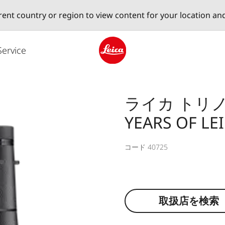
erent country or region to view content for your location an
Service
Leica logo - Home
ライカ トリノビ
YEARS OF LEI
コード 40725
取扱店を検索