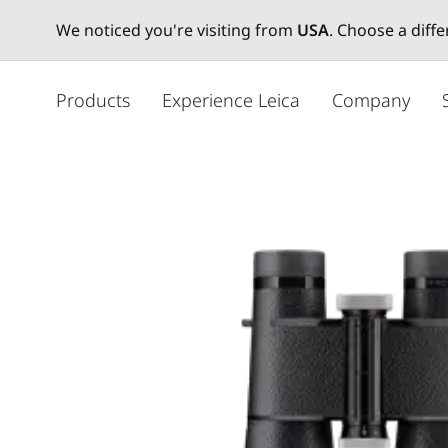
We noticed you're visiting from
USA
. Choose a diff
メ
イ
Products
Experience Leica
Company
ン
コ
ン
テ
ン
ツ
に
移
動