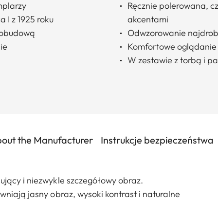
mplarzy
Ręcznie polerowana, c
 I z 1925 roku
akcentami
ą obudową
Odwzorowanie najdrob
ie
Komfortowe oglądanie 
W zestawie z torbą i p
out the Manufacturer
Instrukcje bezpieczeństwa
ujący i niezwykle szczegółowy obraz.
niają jasny obraz, wysoki kontrast i naturalne