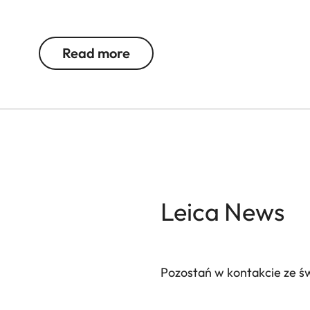
Na cześć modelu Leica I z 1925 roku, ta wysoko
jubileuszowej stylistyce, a jej detale nawiązuj
Read more
nawiązaniu do modelu Leica I świadomie zrezyg
obsługowe wykonano w anodyzowanej wersji w ko
Ręcznie polerowana, anodyzowana obudowa jest
pokryta wysokiej jakości, wyjątkowo trwałą, sztu
tubusu obiektywu nadaje modelowi Trinovid 1
zaledwie 100 egzemplarzach stylowy, elegancki 
Leica News
Pozostań w kontakcie ze ś