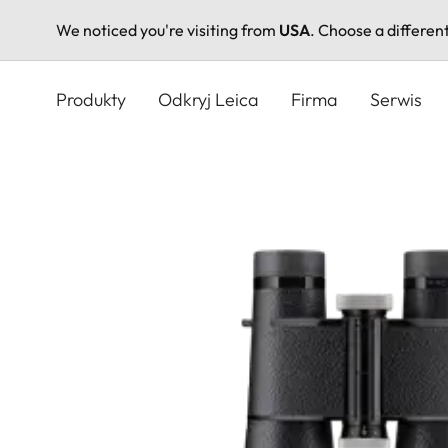
We noticed you're visiting from
USA
. Choose a differen
Przejdź
do
Produkty
Odkryj Leica
Firma
Serwis
treści