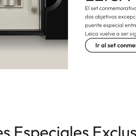
El set conmemorativ
dos objetivos excepc
puente especial entr
Leica vuelve a ser s
Ir al set conm
s Especiales Exclu