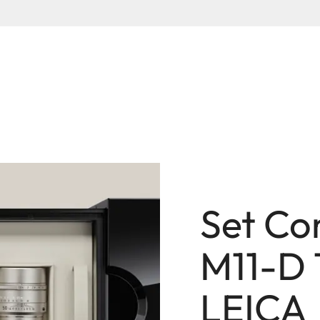
Set C
M11-D
LEICA