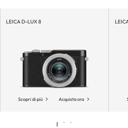
LEICA D-LUX 8
LEIC
Scopri di più
Acquista ora