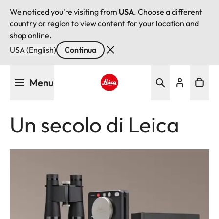
We noticed you're visiting from
USA
. Choose a different
country or region to view content for your location and
shop online.
USA (English)
Continua
Salta
Menu
al
contenuto
Leica logo - Home
principale
Un secolo di Leica