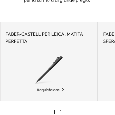
per la scrittura di grande pregio.
FABER-CASTELL PER LEICA: MATITA
FABE
PERFETTA
SFER
Acquista ora