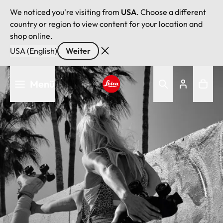
We noticed you're visiting from
USA
. Choose a different
country or region to view content for your location and
shop online.
USA (English)
Weiter
Direkt
Menü
zum
Inhalt
Leica logo - Home