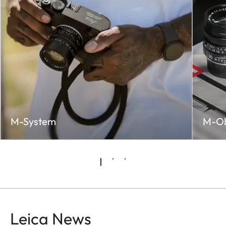
M-System
M-Ob
Leica News