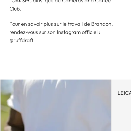
l'OAKSPC ainsi que du Cameras and Coffee
Club.
Pour en savoir plus sur le travail de Brandon,
rendez-vous sur son Instagram officiel :
@ruffdraft
LEIC