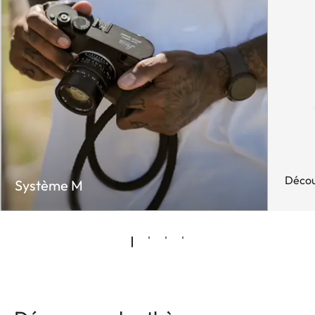
Décou
Système M