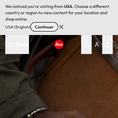
We noticed you're visiting from
USA
. Choose a different
country or region to view content for your location and
shop online.
USA (English)
Continuer
Aller
Menu
au
contenu
Leica logo - Home
principal