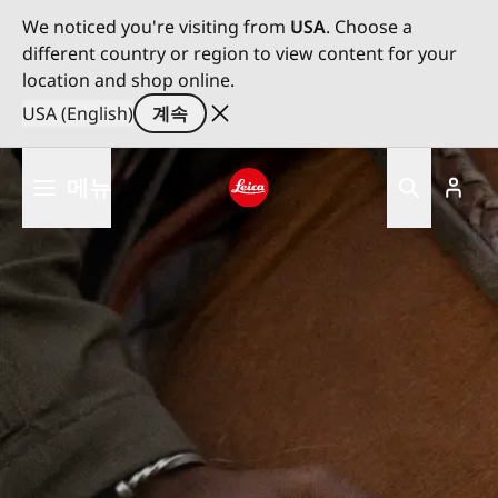
We noticed you're visiting from
USA
. Choose a
different country or region to view content for your
location and shop online.
USA (English)
계속
주
메뉴
요
콘
Leica logo - Home
텐
츠
로
건
너
뛰
기