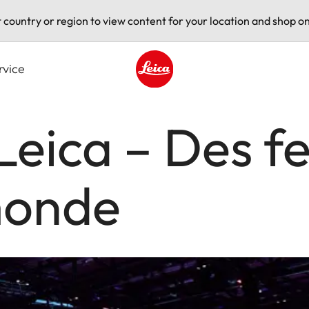
t country or region to view content for your location and shop on
rvice
Leica logo - Home
eica – Des fe
monde