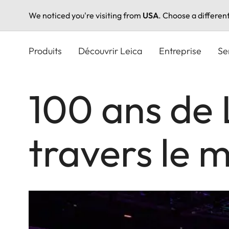
We noticed you're visiting from
USA
. Choose a differen
Aller
au
Produits
Découvrir Leica
Entreprise
Se
contenu
principal
100 ans de L
travers le 