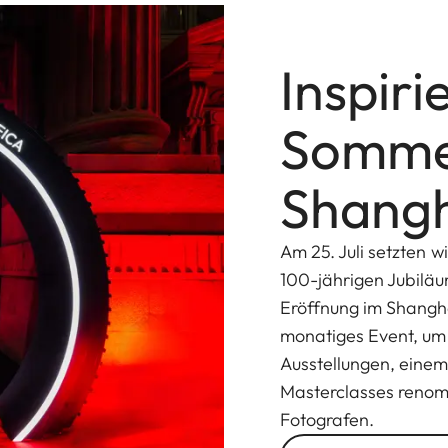
Inspiri
Sommer
Shang
Am 25. Juli setzten w
100-jährigen Jubiläu
Eröffnung im Shangha
monatiges Event, um s
Ausstellungen, einem
Masterclasses renom
Fotografen.