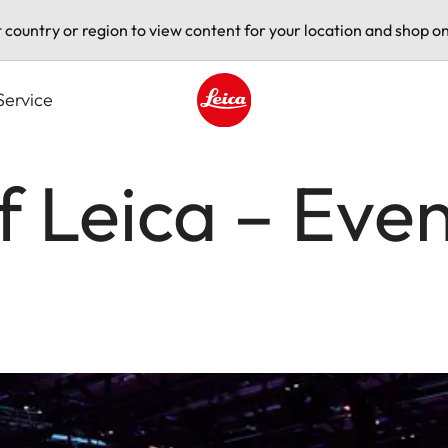
t country or region to view content for your location and shop on
Service
Leica logo - Home
f Leica – Eve