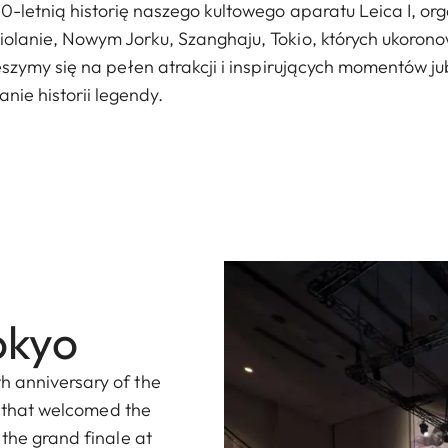
-letnią historię naszego kultowego aparatu Leica I, org
olanie, Nowym Jorku, Szanghaju, Tokio, których ukoron
eszymy się na pełen atrakcji i inspirujących momentów ju
ie historii legendy.
okyo
h anniversary of the
ty that welcomed the
 the grand finale at