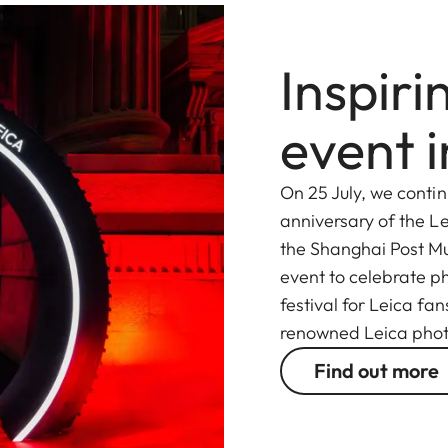
Inspir
event 
On 25 July, we contin
anniversary of the Le
the Shanghai Post M
event to celebrate ph
festival for Leica fa
renowned Leica pho
Find out more