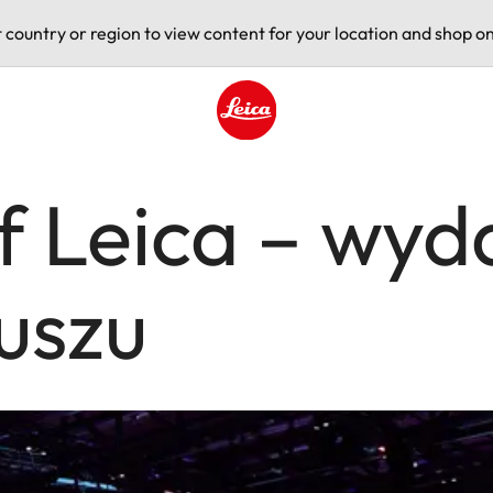
t country or region to view content for your location and shop on
Leica logo - Home
f Leica – wyd
euszu