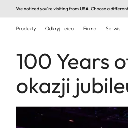
We noticed you're visiting from
USA
. Choose a differen
Przejdź
do
Produkty
Odkryj Leica
Firma
Serwis
treści
100 Years o
okazji jubil