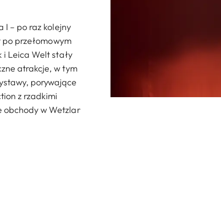
 I – po raz kolejny
 lat po przełomowym
 i Leica Welt stały
czne atrakcje, w tym
ystawy, porywające
tion z rzadkimi
we obchody w Wetzlar