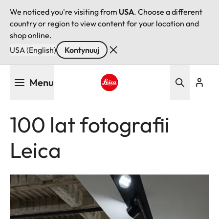
We noticed you're visiting from
USA
. Choose a different
country or region to view content for your location and
shop online.
USA (English)
Kontynuuj
Przejdź
Menu
do
treści
Leica logo - Home
100 lat fotografii
Leica