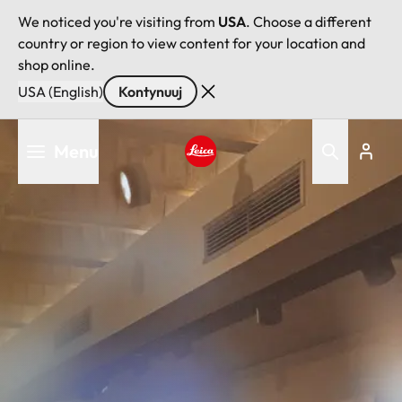
We noticed you're visiting from
USA
. Choose a different
country or region to view content for your location and
shop online.
USA (English)
Kontynuuj
Przejdź
Menu
do
treści
Leica logo - Home