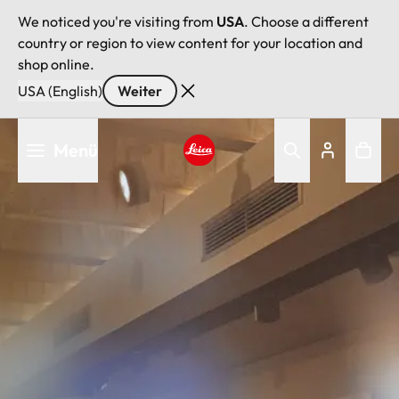
We noticed you're visiting from
USA
. Choose a different
country or region to view content for your location and
shop online.
USA (English)
Weiter
Direkt
Menü
zum
Inhalt
Leica logo - Home