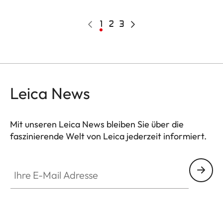
Pagination
Vorherige
Aktuelle
1
Page
2
Page
3
Nächste
Seite
Seite
Seite
Leica News
Mit unseren Leica News bleiben Sie über die
faszinierende Welt von Leica jederzeit informiert.
Ihre E-Mail Adresse