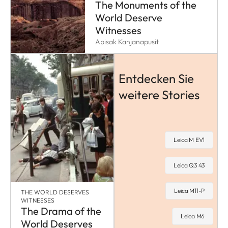
The Monuments of the
World Deserve
Witnesses
Apisak Kanjanapusit
Entdecken Sie
weitere Stories
Leica M EV1
Leica Q3 43
Leica M11-P
THE WORLD DESERVES
WITNESSES
The Drama of the
Leica M6
World Deserves