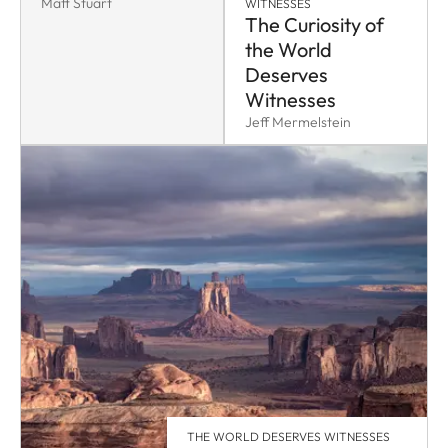
Matt Stuart
WITNESSES
The Curiosity of
the World
Deserves
Witnesses
Jeff Mermelstein
THE WORLD DESERVES WITNESSES