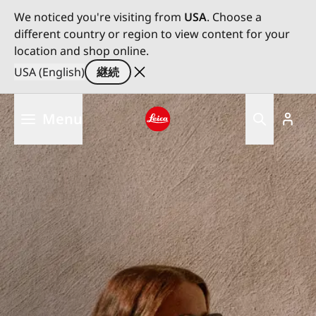
We noticed you're visiting from
USA
. Choose a
different country or region to view content for your
location and shop online.
USA (English)
継続
メ
Menu
イ
ン
Leica logo - Home
コ
ン
テ
ン
ツ
に
移
動