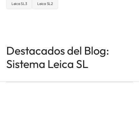
Leica SL3
Leica SL2
Destacados del Blog:
Sistema Leica SL
CÁMARAS LEICA SL
Odzala
Mathias Depardon