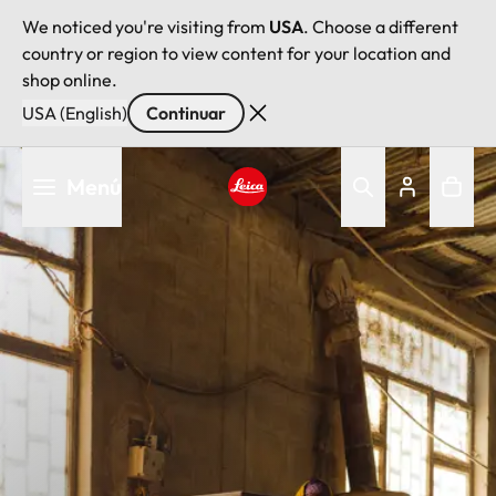
We noticed you're visiting from
USA
. Choose a different
country or region to view content for your location and
shop online.
USA (English)
Continuar
Pasar
Menú
al
contenido
Leica logo - Home
principal