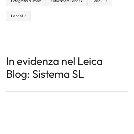
Fotografia di street
Fotocamere Leica Q
Leica SL3
Leica SL2
In evidenza nel Leica
Blog: Sistema SL
FOTOCAMERE LEICA SL
Odzala
Mathias Depardon