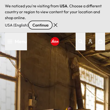
We noticed you're visiting from
USA
. Choose a different
country or region to view content for your location and
shop online.
USA (English)
Continua
Salta
Menu
al
contenuto
Leica logo - Home
principale