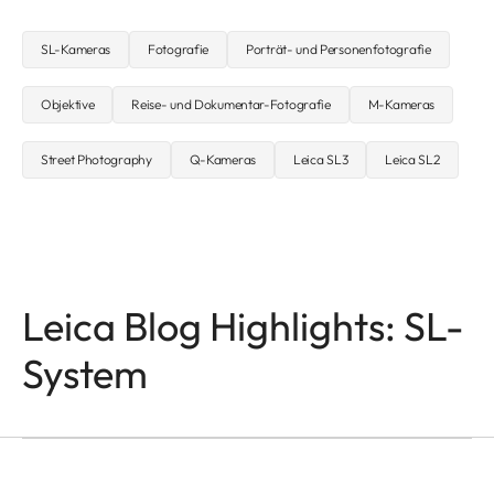
SL-Kameras
Fotografie
Porträt- und Personenfotografie
Objektive
Reise- und Dokumentar-Fotografie
M-Kameras
Street Photography
Q-Kameras
Leica SL3
Leica SL2
Leica Blog Highlights: SL-
System
SL-KAMERAS
Odzala
Mathias Depardon