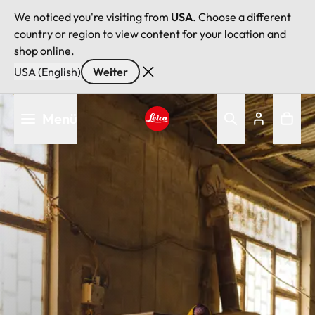
We noticed you're visiting from
USA
. Choose a different
country or region to view content for your location and
shop online.
USA (English)
Weiter
Direkt
Menü
zum
Inhalt
Leica logo - Home