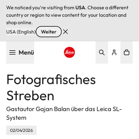
We noticed you're visiting from
USA
. Choose a different
country or region to view content for your location and
shop online.
USA (English)
Weiter
Direkt
Menü
zum
Inhalt
Leica logo - Home
Fotografisches
Streben
Gastautor Gajan Balan über das Leica SL-
System
02/04/2026