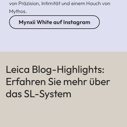
von Präzision, Intimität und einem Hauch von
Mythos.
Mynxii White auf Instagram
Leica Blog-Highlights:
Erfahren Sie mehr über
das SL-System
LEICA SL3-S
Ganz nah dran
Jaime Fernandez de Bernabe