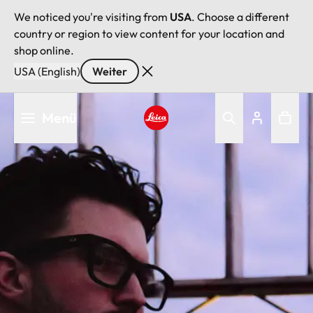
We noticed you're visiting from
USA
. Choose a different
country or region to view content for your location and
shop online.
USA (English)
Weiter
Direkt
Menü
zum
Inhalt
Leica logo - Home