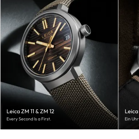
Leica ZM 11 & ZM 12
Leica
Every Second Is a First.
Ein Uhr