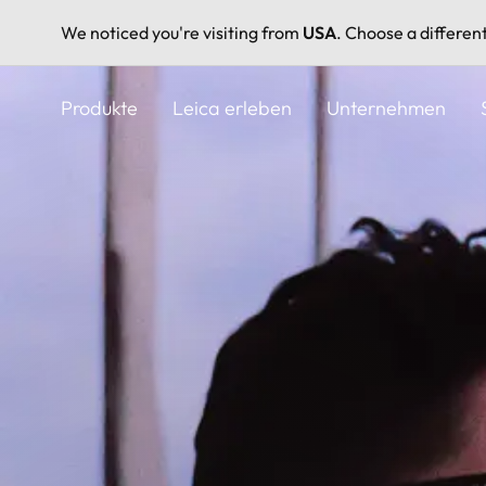
We noticed you're visiting from
USA
. Choose a differen
Direkt
zum
Produkte
Leica erleben
Unternehmen
Inhalt