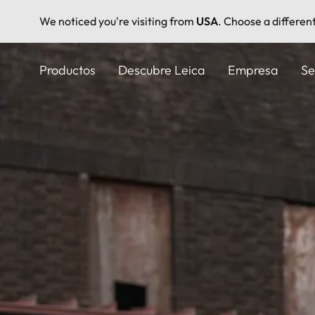
We noticed you're visiting from
USA
. Choose a differen
Pasar
al
Productos
Descubre Leica
Empresa
Se
contenido
principal