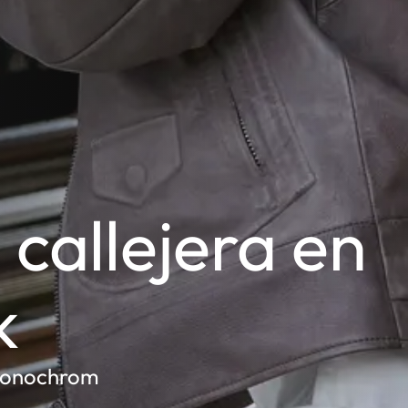
 callejera en
k
 Monochrom