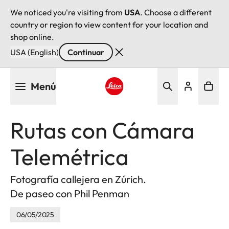
We noticed you're visiting from
USA
. Choose a different
country or region to view content for your location and
shop online.
USA (English)
Continuar
Pasar
Menú
al
contenido
Leica logo - Home
principal
Rutas con Cámara
Telemétrica
Fotografía callejera en Zúrich.
De paseo con Phil Penman
06/05/2025