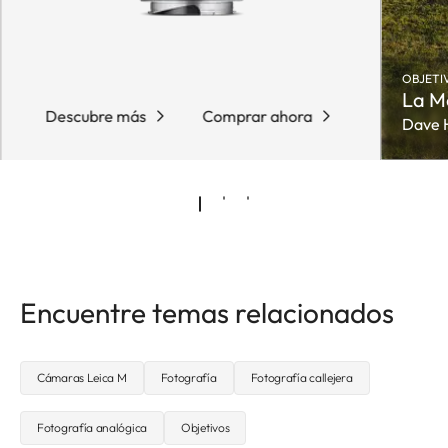
OBJETI
La Me
Descubre más
Comprar ahora
Dave 
Encuentre temas relacionados
Cámaras Leica M
Fotografía
Fotografía callejera
Fotografía analógica
Objetivos