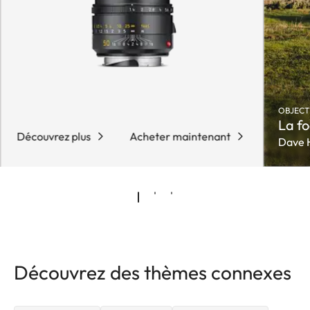
OBJECTI
La fo
Découvrez plus
Acheter maintenant
Dave 
Découvrez des thèmes connexes