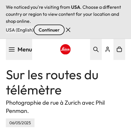
We noticed you're visiting from
USA
. Choose a different
country or region to view content for your location and
shop online.
USA (English)
Continuer
Aller
Menu
au
contenu
Leica logo - Home
principal
Sur les routes du
télémètre
Photographie de rue à Zurich avec Phil
Penman.
06/05/2025