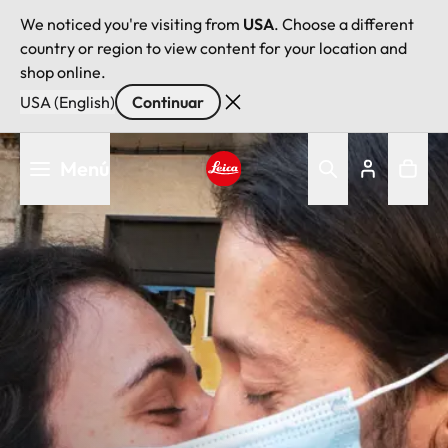
We noticed you're visiting from
USA
. Choose a different
country or region to view content for your location and
shop online.
USA (English)
Continuar
Pasar
Menú
al
contenido
Leica logo - Home
principal