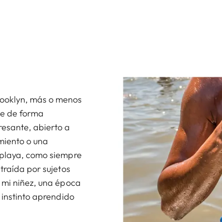
rooklyn, más o menos
ce de forma
resante, abierto a
miento o una
 playa, como siempre
traída por sujetos
 mi niñez, una época
 instinto aprendido