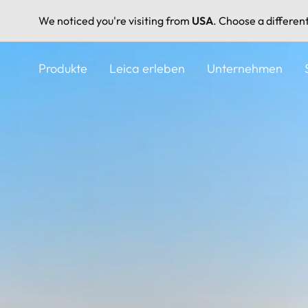
We noticed you're visiting from
USA
. Choose a differen
Direkt
zum
Produkte
Leica erleben
Unternehmen
Inhalt