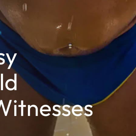
sy
ld
Witnesses