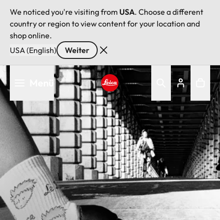
We noticed you're visiting from
USA
. Choose a different
country or region to view content for your location and
shop online.
USA (English)
Weiter
Direkt
Menü
zum
Inhalt
Leica logo - Home