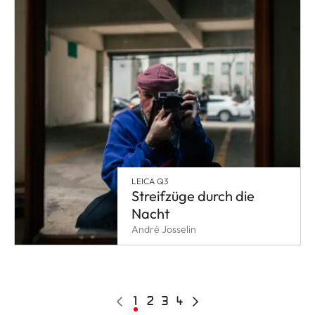
LEICA Q3
Streifzüge durch die
Nacht
André Josselin
Pagination
Vorherige
Aktuelle
1
Page
2
Page
3
Page
4
Nächste