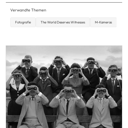
Verwandte Themen
Fotografie
The World Deserves Witnesses
M-Kameras
Str