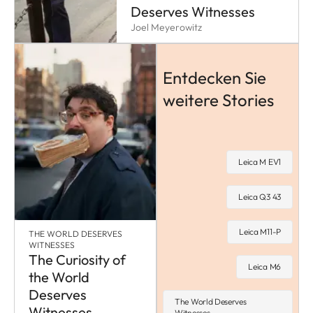
Deserves Witnesses
Joel Meyerowitz
Entdecken Sie
weitere Stories
Leica M EV1
Leica Q3 43
Leica M11-P
THE WORLD DESERVES
WITNESSES
The Curiosity of
Leica M6
the World
Deserves
The World Deserves
Witnesses
Witnesses