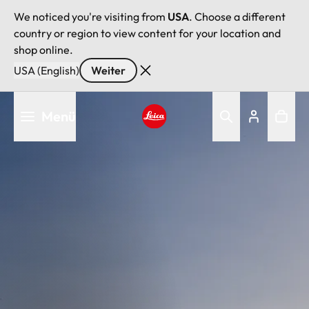
We noticed you're visiting from
USA
. Choose a different
country or region to view content for your location and
shop online.
USA (English)
Weiter
Direkt
Menü
zum
Inhalt
Leica logo - Home