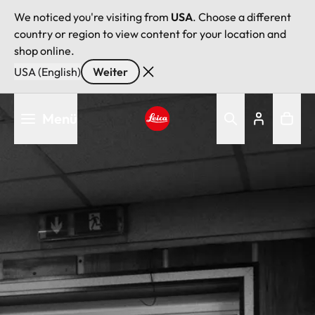
We noticed you're visiting from
USA
. Choose a different
country or region to view content for your location and
shop online.
USA (English)
Weiter
Direkt
Menü
zum
Inhalt
Leica logo - Home