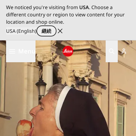
We noticed you're visiting from
USA
. Choose a
different country or region to view content for your
location and shop online.
USA (English)
継続
メ
Menu
イ
ン
Leica logo - Home
コ
ン
テ
ン
ツ
に
移
動