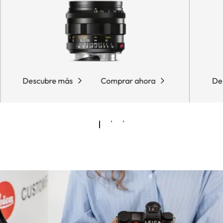
Descubre más
Comprar ahora
De