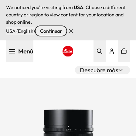
We noticed you're visiting from
USA
. Choose a different
country or region to view content for your location and
shop online.
USA (English)
Continuar
Pasar
Menú
al
contenido
Leica logo - Home
principal
Descubre más