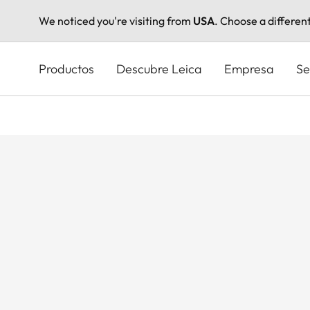
We noticed you're visiting from
USA
. Choose a differen
Pasar
al
Productos
Descubre Leica
Empresa
Se
contenido
principal