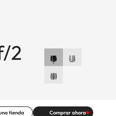
f/2
una tienda
Comprar ahora