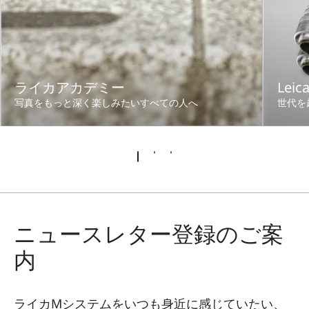
ライカアカデミー
Leic
写真をもっと深く楽しみたいすべての人へ
世代を
ニュースレター登録のご案
内
ライカMシステムをいつも身近に感じていたい、