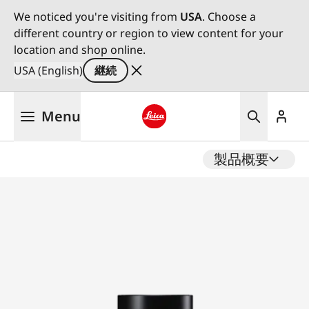
We noticed you're visiting from
USA
. Choose a
different country or region to view content for your
location and shop online.
USA (English)
継続
メ
Menu
イ
ン
Leica logo - Home
コ
製品概要
ン
テ
ン
ツ
に
移
動