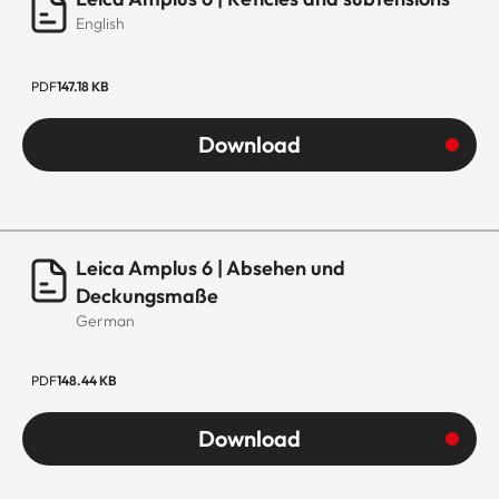
English
PDF
147.18 KB
Download
Leica Amplus 6 | Absehen und
Deckungsmaße
German
PDF
148.44 KB
Download