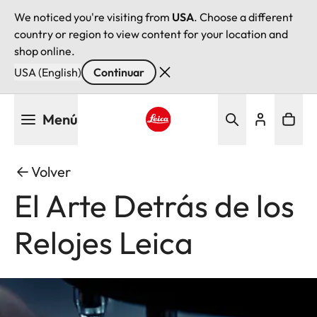
We noticed you're visiting from
USA
. Choose a different
country or region to view content for your location and
shop online.
USA (English)
Continuar
Pasar
Menú
al
contenido
Leica logo - Home
principal
Volver
El Arte Detrás de los
Relojes Leica