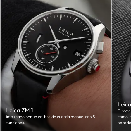
Leic
Leica ZM 1
El movi
Impulsado por un calibre de cuerda manual con 5
como la
funciones.
horario