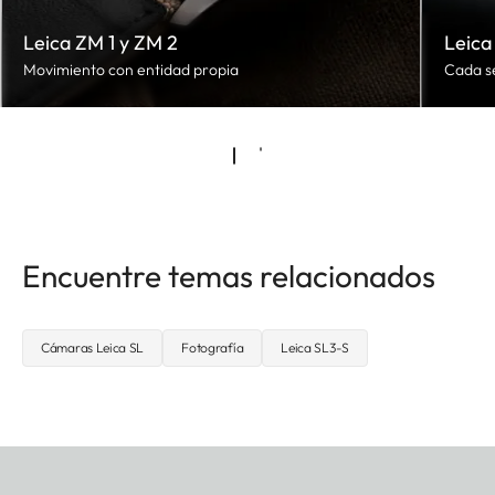
Leica ZM 1 y ZM 2
Leica
Movimiento con entidad propia
Cada s
Encuentre temas relacionados
Cámaras Leica SL
Fotografía
Leica SL3-S