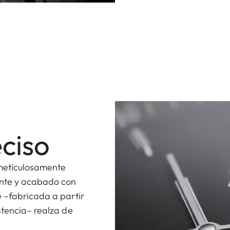
ciso
n meticulosamente
ante y acabado con
 –fabricada a partir
stencia– realza de