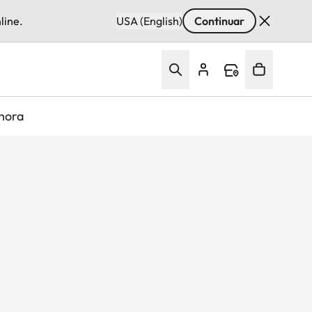
line.
USA (English)
Continuar
hora