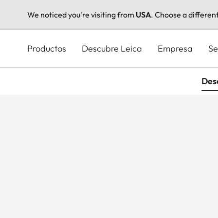
We noticed you're visiting from
USA
. Choose a differen
Pasar
al
Productos
Descubre Leica
Empresa
Se
contenido
principal
Des