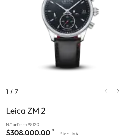
1
/
7
Leica ZM 2
N.º artículo 98120
*
$308,000.00
* incl. IVA