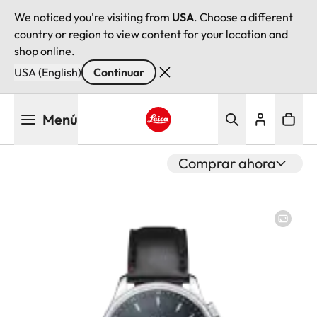
We noticed you're visiting from
USA
. Choose a different
country or region to view content for your location and
shop online.
USA (English)
Continuar
Pasar
Menú
al
contenido
Leica logo - Home
principal
Comprar ahora