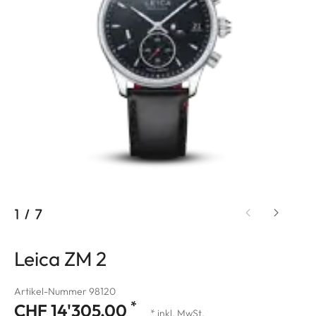
1
/
7
Leica ZM 2
Artikel-Nummer 98120
*
CHF 14'305.00
* inkl. MwSt.