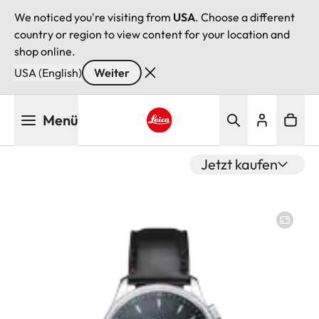
We noticed you're visiting from
USA
. Choose a different
country or region to view content for your location and
shop online.
USA (English)
Weiter
Direkt
Menü
zum
Inhalt
Leica logo - Home
Jetzt kaufen